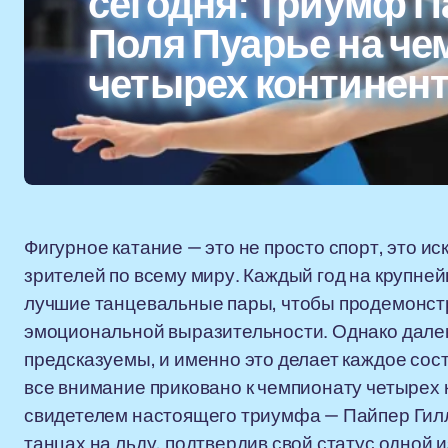
сегодня: триумф П
Поля Пуарье на че
четырех континен
Фигурное катание — это не просто спорт, это и
зрителей по всему миру. Каждый год на крупн
лучшие танцевальные пары, чтобы продемонст
эмоциональной выразительности. Однако далек
предсказуемы, и именно это делает каждое сос
все внимание приковано к чемпионату четырех 
свидетелем настоящего триумфа — Пайпер Гилл
танцах на льду, подтвердив свой статус одной 