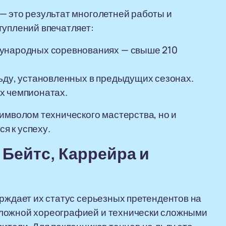
— это результат многолетней работы и
туплений впечатляет:
дународных соревнованиях — свыше 210
ьду, установленных в предыдущих сезонах.
х чемпионатах.
символом технического мастерства, но и
я к успеху.
 Бейтс, Каррейра и
ерждает их статус серьезных претендентов на
сложной хореографией и технически сложными