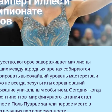
айпер Гиллес и
мпионате
тов
скусство, которое завораживает миллионы
ейших международных аренах собираются
рировать высочайший уровень мастерства и
о не всегда результаты соревнований
тязание уникальным событием. Сегодня, когда
континентов, мир фигурного катания стал
ес и Поль Пуарье заняли первое место в
из ведущих пар современности.