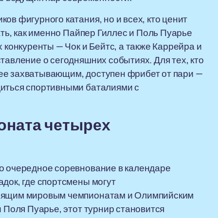
ов фигурного катания, но и всех, кто ценит
ать, как именно Пайпер Гиллес и Поль Пуарье
 конкуренты — Чок и Бейтс, а также Каррейра и
тавление о сегодняшних событиях. Для тех, кто
ее захватывающим, доступен фрибет от пари —
диться спортивными баталиями с
оната четырех
то очередное соревнование в календаре
адок, где спортсмены могут
тоящим мировым чемпионатам и Олимпийским
и Поля Пуарье, этот турнир становится