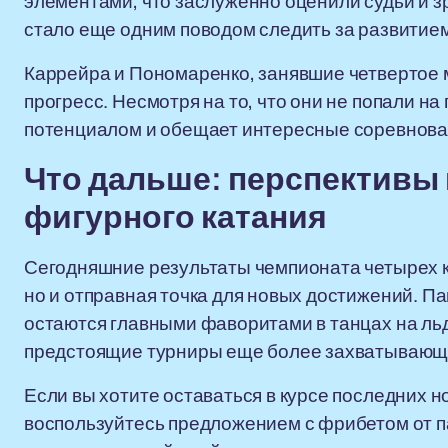
элементами, что заслуженно оценили судьи и зр
стало еще одним поводом следить за развитием
Каррейра и Пономаренко, занявшие четвертое
прогресс. Несмотря на то, что они не попали н
потенциалом и обещает интересные соревнова
Что дальше: перспективы 
фигурного катания
Сегодняшние результаты чемпионата четырех ко
но и отправная точка для новых достижений. П
остаются главными фаворитами в танцах на льду
предстоящие турниры еще более захватывающ
Если вы хотите оставаться в курсе последних 
воспользуйтесь предложением с фрибетом от п