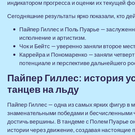
индикатором прогресса и оценки их текущей ф
Сегодняшние результаты ярко показали, кто дей
Пайпер Гиллес и Поль Пуарье — заслужен
исполнение и артистизм.
Чок и Бейтс — уверенно заняли второе мес
Каррейра и Пономаренко — заняли четверто
потенциале и перспективе дальнейшего ро
Пайпер Гиллес: история ус
танцев на льду
Пайпер Гиллес — одна из самых ярких фигур в 
знаменательными победами и бесчисленными ч
достичь вершины. В тандеме с Полем Пуарье о
истории через движение, создавая настоящие п