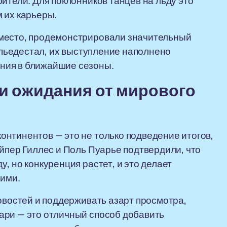
ители. Для поклонников танцев на льду это
 их карьеры.
 место, продемонстрировали значительный
а пьедестал, их выступление наполнено
ния в ближайшие сезоны.
и ожидания от мирового
нтинентов — это не только подведение итогов,
айпер Гиллес и Поль Пуарье подтвердили, что
, но конкуренция растет, и это делает
ими.
новостей и поддерживать азарт просмотра,
ари — это отличный способ добавить