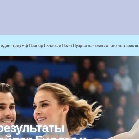
годня: триумф Пайпер Гиллес и Поля Пуарье на чемпионате четырех к
результаты