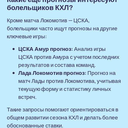
болельщиков КХЛ?
Кроме матча Локомотив — ЦСКА,
болельщики часто ищут прогнозы на другие
ключевые игры:
ЦСКА Амур прогноз:
Анализ игры
ЦСКА против Амура с учетом последних
результатов и состава команд.
Лада Локомотив прогноз:
Прогноз на
матч Лады против Локомотива, учитывая
текущую форму и статистику личных
встреч.
Такие запросы помогают ориентироваться в
общем развитии сезона КХЛ и делать более
обоснованные ставки.