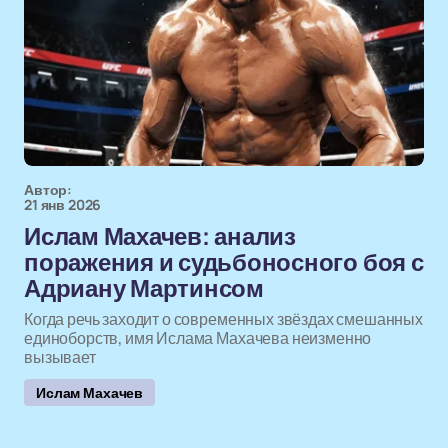
Автор:
21 янв 2026
Ислам Махачев: анализ
поражения и судьбоносного боя с
Адриану Мартинсом
Когда речь заходит о современных звёздах смешанных
единоборств, имя Ислама Махачева неизменно
вызывает
Ислам Махачев