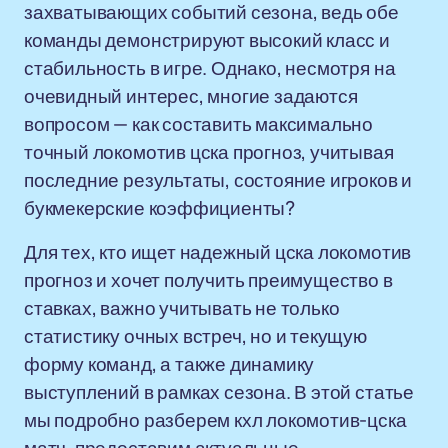
захватывающих событий сезона, ведь обе
команды демонстрируют высокий класс и
стабильность в игре. Однако, несмотря на
очевидный интерес, многие задаются
вопросом — как составить максимально
точный локомотив цска прогноз, учитывая
последние результаты, состояние игроков и
букмекерские коэффициенты?
Для тех, кто ищет надежный цска локомотив
прогноз и хочет получить преимущество в
ставках, важно учитывать не только
статистику очных встреч, но и текущую
форму команд, а также динамику
выступлений в рамках сезона. В этой статье
мы подробно разберем кхл локомотив-цска