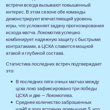
встречи всегда вызывают повышенный
интерес. В этом сезоне обе команды
демонстрируют впечатляющий уровень
игры, что усложняет задачу прогнозирования
исхода матча. Локомотив успешно
комбинирует надежную защиту с быстрыми
контратаками, а ЦСКА славится мощной
атакой и глубиной состава.
Статистика последних встреч подтверждает
это:
В последних пяти очных матчах между
цска локо зафиксировано три победы
ЦСКА и две — Локомотива.
Среднее количество заброшенных
шайб в этих встречах превышает 5, что