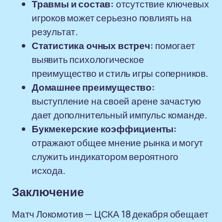
Травмы и состав:
отсутствие ключевых
игроков может серьезно повлиять на
результат.
Статистика очных встреч:
помогает
выявить психологическое
преимущество и стиль игры соперников.
Домашнее преимущество:
выступление на своей арене зачастую
дает дополнительный импульс команде.
Букмекерские коэффициенты:
отражают общее мнение рынка и могут
служить индикатором вероятного
исхода.
Заключение
Матч Локомотив — ЦСКА 18 декабря обещает