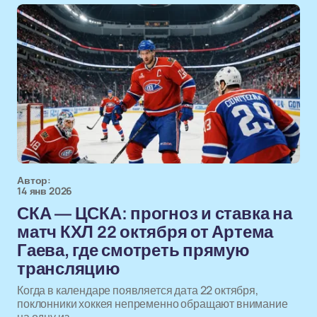
Автор:
14 янв 2026
СКА — ЦСКА: прогноз и ставка на
матч КХЛ 22 октября от Артема
Гаева, где смотреть прямую
трансляцию
Когда в календаре появляется дата 22 октября,
поклонники хоккея непременно обращают внимание