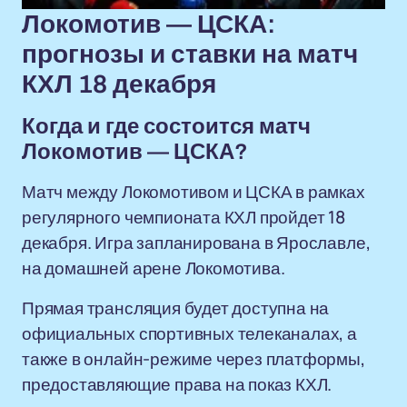
Локомотив — ЦСКА:
прогнозы и ставки на матч
КХЛ 18 декабря
Когда и где состоится матч
Локомотив — ЦСКА?
Матч между Локомотивом и ЦСКА в рамках
регулярного чемпионата КХЛ пройдет 18
декабря. Игра запланирована в Ярославле,
на домашней арене Локомотива.
Прямая трансляция будет доступна на
официальных спортивных телеканалах, а
также в онлайн-режиме через платформы,
предоставляющие права на показ КХЛ.