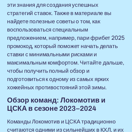
эти знания для создания успешных
стратегий ставок. Также в материале вы
найдете полезные советы о том, как
воспользоваться специальным
предложением, например, пари фрибет 2025
промокод, который поможет начать делать
ставки с минимальными рисками и
максимальным комфортом. Читайте дальше,
чтобы получить полный обзор и
подготовиться к одному из самых ярких
хоккейных противостояний этой зимы.
Обзор команд: Локомотив и
ЦСКА в сезоне 2023–2024
Команды Локомотив и ЦСКА традиционно
считаются одними из сильнейших в КХЛ, и их