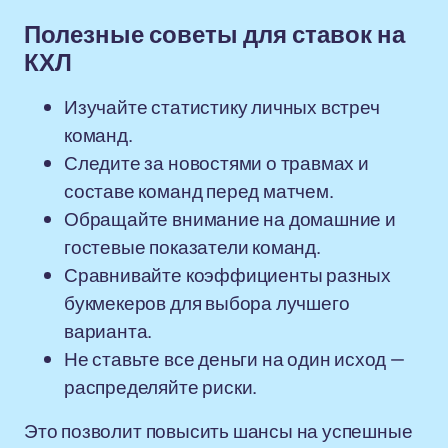
Полезные советы для ставок на
КХЛ
Изучайте статистику личных встреч
команд.
Следите за новостями о травмах и
составе команд перед матчем.
Обращайте внимание на домашние и
гостевые показатели команд.
Сравнивайте коэффициенты разных
букмекеров для выбора лучшего
варианта.
Не ставьте все деньги на один исход —
распределяйте риски.
Это позволит повысить шансы на успешные