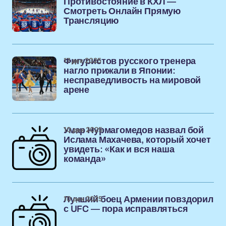
Противостояние в КХЛ —
Смотреть Онлайн Прямую
Трансляцию
17 дек 2025
Фигуристов русского тренера
нагло прижали в Японии:
несправедливость на мировой
арене
10 дек 2025
Умар Нурмагомедов назвал бой
Ислама Махачева, который хочет
увидеть: «Как и вся наша
команда»
10 дек 2025
Лучший боец Армении повздорил
с UFC — пора исправляться