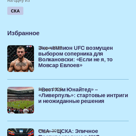
на одну из
СКА
Избранное
24 дек 2025
Экс-чемпион UFC возмущен
выбором соперника для
Волкановски: «Если не я, то
Мовсар Евлоев»
24 дек 2025
«Вест Хэм Юнайтед» –
«Ливерпуль»: стартовые интриги
и неожиданные решения
19 дек 2025
СКА — ЦСКА: Эпичное