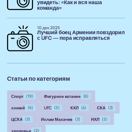
увидеть: «Как и вся наша
команда»
10 дек 2025
Лучший боец Армении повздорил
с UFC — пора исправляться
Статьи по категориям
Спорт
(19)
Фигурное катание
(6)
хоккей
(6)
UFC
(5)
КХЛ
(4)
СКА
(3)
ЦСКА
(3)
Ислам Махачев
(3)
НХЛ
(2)
здоровье
(2)