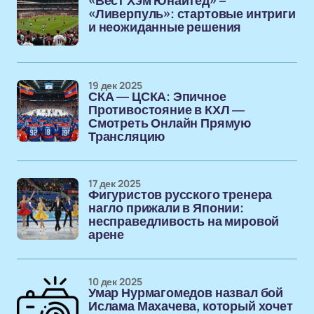
«Вест Хэм Юнайтед» –
«Ливерпуль»: стартовые интриги
и неожиданные решения
19 дек 2025
СКА — ЦСКА: Эпичное
Противостояние в КХЛ —
Смотреть Онлайн Прямую
Трансляцию
17 дек 2025
Фигуристов русского тренера
нагло прижали в Японии:
несправедливость на мировой
арене
10 дек 2025
Умар Нурмагомедов назвал бой
Ислама Махачева, который хочет