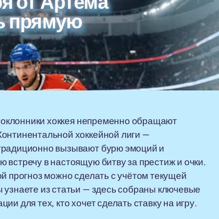
ря от Артема
ть прямую
, поклонники хоккея непременно обращают
Континентальной хоккейной лиги —
 традиционно вызывают бурю эмоций и
 встречу в настоящую битву за престиж и очки.
ой прогноз можно сделать с учётом текущей
 узнаете из статьи — здесь собраны ключевые
и для тех, кто хочет сделать ставку на игру.