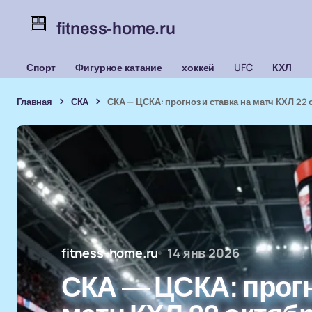
fitness-home.ru
Спорт
Фигурное катание
хоккей
UFC
КХЛ
Главная
СКА
СКА — ЦСКА: прогноз и ставка на матч КХЛ 22
fitness-home.ru
14 янв 2026
СКА — ЦСКА: прогн