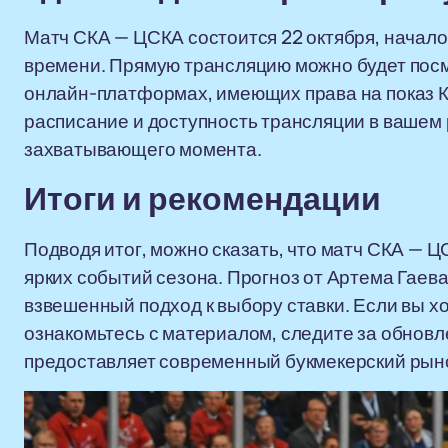
Матч СКА — ЦСКА состоится 22 октября, начало
времени. Прямую трансляцию можно будет пос
онлайн-платформах, имеющих права на показ К
расписание и доступность трансляции в вашем 
захватывающего момента.
Итоги и рекомендации
Подводя итог, можно сказать, что матч СКА — Ц
ярких событий сезона. Прогноз от Артема Гаев
взвешенный подход к выбору ставки. Если вы х
ознакомьтесь с материалом, следите за обновл
предоставляет современный букмекерский рын