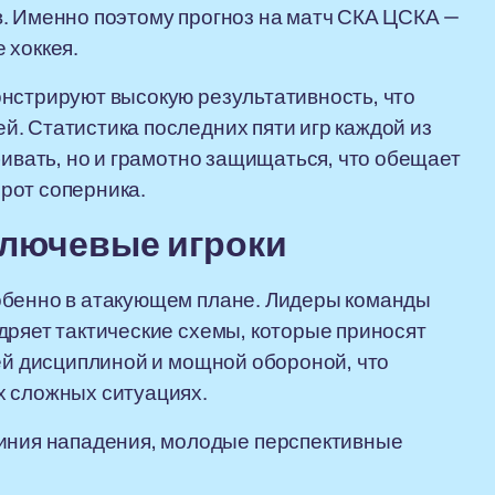
в. Именно поэтому прогноз на матч СКА ЦСКА —
 хоккея.
онстрируют высокую результативность, что
. Статистика последних пяти игр каждой из
бивать, но и грамотно защищаться, что обещает
рот соперника.
ключевые игроки
обенно в атакующем плане. Лидеры команды
дряет тактические схемы, которые приносят
оей дисциплиной и мощной обороной, что
х сложных ситуациях.
иния нападения, молодые перспективные