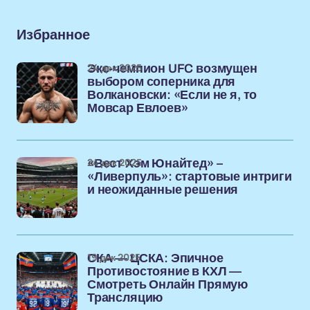
Избранное
24 дек 2025
Экс-чемпион UFC возмущен
выбором соперника для
Волкановски: «Если не я, то
Мовсар Евлоев»
24 дек 2025
«Вест Хэм Юнайтед» –
«Ливерпуль»: стартовые интриги
и неожиданные решения
19 дек 2025
СКА — ЦСКА: Эпичное
Противостояние в КХЛ —
Смотреть Онлайн Прямую
Трансляцию