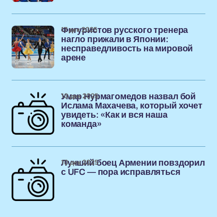
17 дек 2025
Фигуристов русского тренера
нагло прижали в Японии:
несправедливость на мировой
арене
10 дек 2025
Умар Нурмагомедов назвал бой
Ислама Махачева, который хочет
увидеть: «Как и вся наша
команда»
10 дек 2025
Лучший боец Армении повздорил
с UFC — пора исправляться