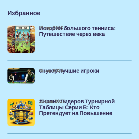
Избранное
15 апр 2025
История большого тенниса:
Путешествие через века
15 апр 2025
снукер лучшие игроки
25 фев 2025
Анализ Лидеров Турнирной
Таблицы Серии B: Кто
Претендует на Повышение