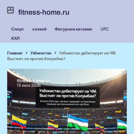
fitness-home.ru
Спорт
хоккей
Фигурное катание
UFC
КХЛ
Главная
Узбекистан
Узбекистан дебютирует на ЧМ.
Выстоят ли против Колумбии?
fitness-home.ru
15 июн 2026