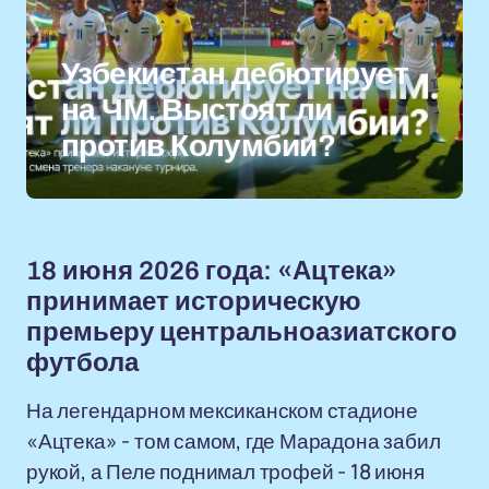
Узбекистан дебютирует
на ЧМ. Выстоят ли
против Колумбии?
18 июня 2026 года: «Ацтека»
принимает историческую
премьеру центральноазиатского
футбола
На легендарном мексиканском стадионе
«Ацтека» - том самом, где Марадона забил
рукой, а Пеле поднимал трофей - 18 июня