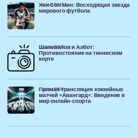
19 фев 2025
Хен Сон Мин: Восходящая звезда
мирового футбола
16 фев 2025
Шаповалов и Албот:
Противостояние на теннисном
корте
13 фев 2025
Прямая трансляция хоккейных
матчей «Авангард»: Введение в
мир онлайн-спорта