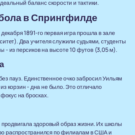
 идеальный баланс скорости и тактики.
тбола в Спрингфилде
 декабря 1891-го первая игра прошла в зале
тет). Два учителя служили судьями, студенты
 - из персиков на высоте 10 футов (3,05 м).
а
без пауз. Единственное очко забросил Уильям
из корзин - дна не было. Это отличало
 фокус на бросках.
 продвигала здоровый образ жизни. Их школы
тро распространился по филиалам в США и