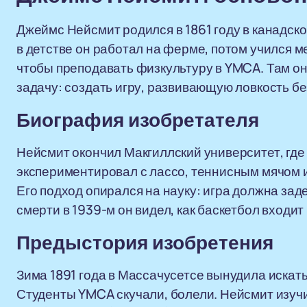
Джеймс Нейсмит родился в 1861 году в канадск
в детстве он работал на ферме, потом учился 
чтобы преподавать физкультуру в YMCA. Там о
задачу: создать игру, развивающую ловкость бе
Биография изобретателя
Нейсмит окончил Макгиллский университет, где
экспериментировал с лассо, теннисным мячом и
Его подход опирался на науку: игра должна зад
смерти в 1939-м он видел, как баскетбол входи
Предыстория изобретения
Зима 1891 года в Массачусетсе вынудила искат
Студенты YMCA скучали, болели. Нейсмит изучи