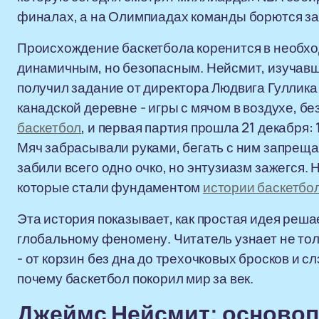
финалах, а на Олимпиадах команды борются за
Происхождение баскетбола коренится в необхо
динамичным, но безопасным. Нейсмит, изучавш
получил задание от директора Людвига Гуллика:
канадской деревне - игры с мячом в воздухе, бе
баскетбол
, и первая партия прошла 21 декабря:
Мяч забрасывали руками, бегать с ним запреща
забили всего одно очко, но энтузиазм зажегся. 
которые стали фундаментом
истории баскетбо
Эта история показывает, как простая идея реша
глобальному феномену. Читатель узнает не толь
- от корзин без дна до трехочковых бросков и 
почему баскетбол покорил мир за век.
Джеймс Нейсмит: основоп