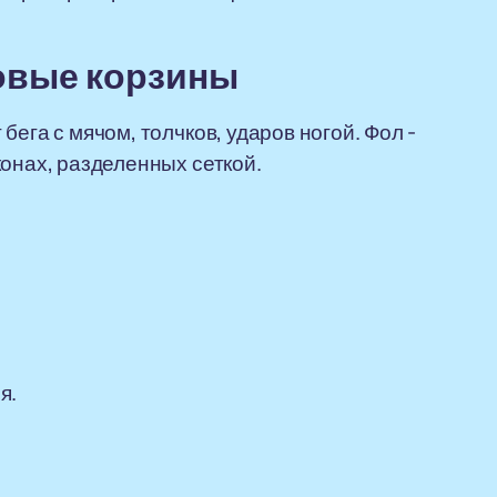
овые корзины
ега с мячом, толчков, ударов ногой. Фол -
конах, разделенных сеткой.
.
я.