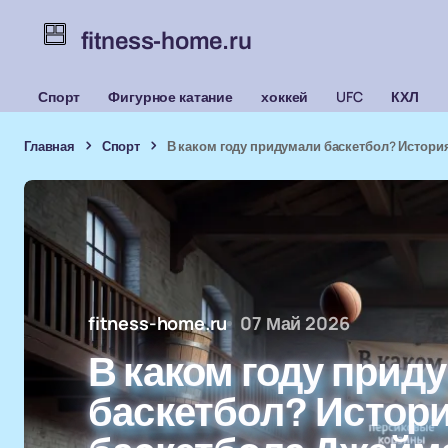
fitness-home.ru
Спорт
Фигурное катание
хоккей
UFC
КХЛ
Главная
Спорт
В каком году придумали баскетбол? Истори
fitness-home.ru
07 Май 2026
В каком году прид
баскетбол? Истор