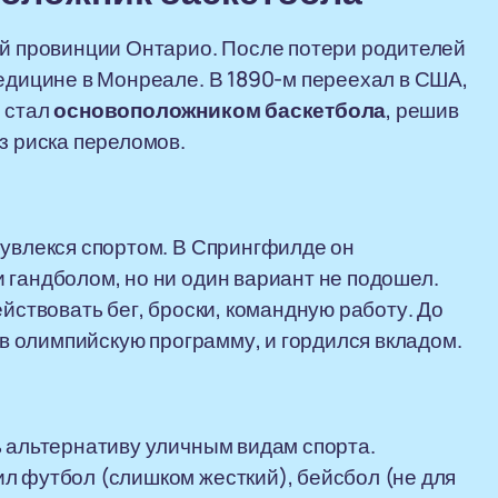
ой провинции Онтарио. После потери родителей
медицине в Монреале. В 1890-м переехал в США,
н стал
основоположником баскетбола
, решив
з риска переломов.
 увлекся спортом. В Спрингфилде он
 гандболом, но ни один вариант не подошел.
ействовать бег, броски, командную работу. До
т в олимпийскую программу, и гордился вкладом.
ь альтернативу уличным видам спорта.
л футбол (слишком жесткий), бейсбол (не для