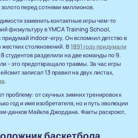
 золото перед сотнями миллионов.
димости заменить контактные игры чем-то
ий физкультуру в YMCA Training School,
 придумай indoor-игру. Он вспомнил детство в
з жестких столкновений. В
1891 году придумали
 18 студентов разделили на две команды по 9.
ли - это предотвращало травмы. За час игры
Нейсмит записал 13 правил на двух листах,
ла
.
ет проблему: от скучных зимних тренировок к
ко год и имя изобретателя, но и путь эволюции
слэм-данков Майкла Джордана. Факты раскроют,
оложник баскетбола