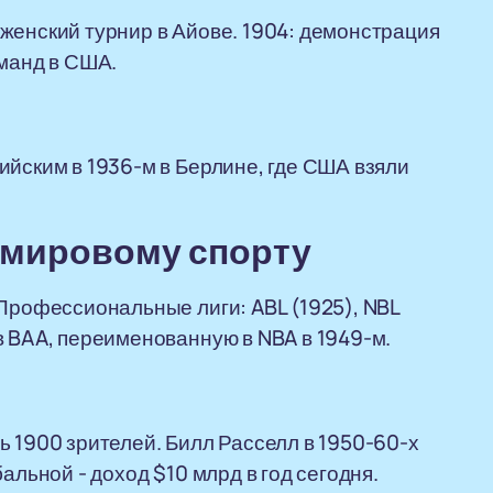
женский турнир в Айове. 1904: демонстрация
оманд в США.
ийским в 1936-м в Берлине, где США взяли
и мировому спорту
 Профессиональные лиги: ABL (1925), NBL
в BAA, переименованную в NBA в 1949-м.
ь 1900 зрителей. Билл Расселл в 1950-60-х
альной - доход $10 млрд в год сегодня.