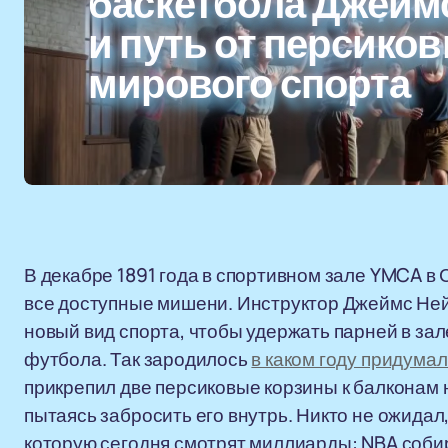
баскетбола Джейм
и путь от персико
мирового спорта
В декабре 1891 года в спортивном зале YMCA в
все доступные мишени. Инструктор Джеймс Нейс
новый вид спорта, чтобы удержать парней в зал
футбола. Так зародилось
в каком году придума
прикрепил две персиковые корзины к балконам н
пытаясь забросить его внутрь. Никто не ожидал,
которую сегодня смотрят миллиарды: NBA собир