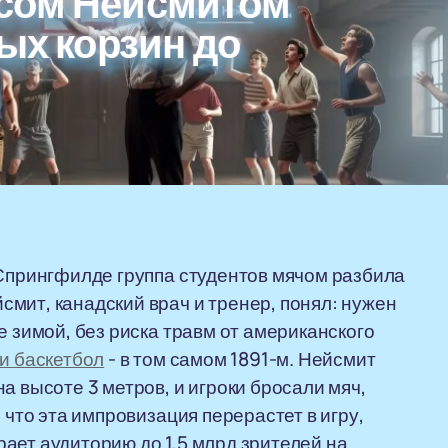
сом Нейсмитом
вых корзин до
 Спрингфилде группа студентов мячом разбила
мит, канадский врач и тренер, понял: нужен
е зимой, без риска травм от американского
ли баскетбол
- в том самом 1891-м. Нейсмит
а высоте 3 метров, и игроки бросали мяч,
 что эта импровизация перерастет в игру,
ает аудиторию до 1,5 млрд зрителей на