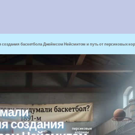
я создания баскетбола Джеймсом Нейсмитом и путь от персиковых кор
умали
ия создания