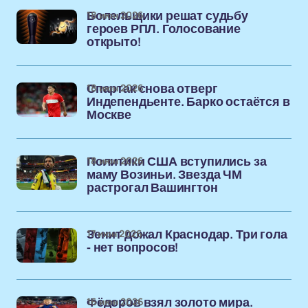
18 июн 2026
Болельщики решат судьбу
героев РПЛ. Голосование
открыто!
18 июн 2026
Спартак снова отверг
Индепендьенте. Барко остаётся в
Москве
18 июн 2026
Политики США вступились за
маму Возиньи. Звезда ЧМ
растрогал Вашингтон
17 июн 2026
Зенит дожал Краснодар. Три гола
- нет вопросов!
16 июн 2026
Фёдоров взял золото мира.