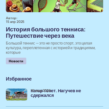
Автор:
15 апр 2025
История большого тенниса:
Путешествие через века
Большой теннис — это не просто спорт, это целая
культура, переплетенная с историей и традициями,
которые
Новости
Избранное
19 июн 2026
Катар тонет. Нагучев не
сдержался