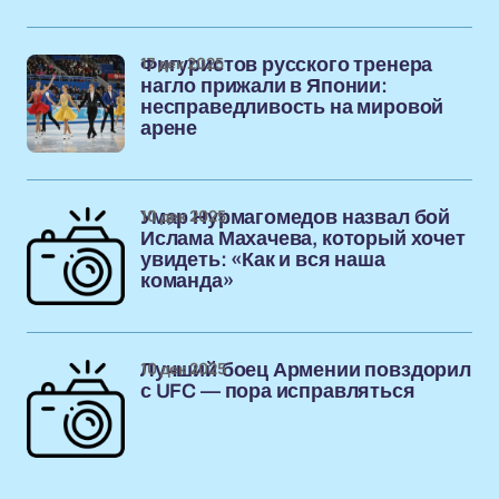
17 дек 2025
Фигуристов русского тренера
нагло прижали в Японии:
несправедливость на мировой
арене
10 дек 2025
Умар Нурмагомедов назвал бой
Ислама Махачева, который хочет
увидеть: «Как и вся наша
команда»
10 дек 2025
Лучший боец Армении повздорил
с UFC — пора исправляться