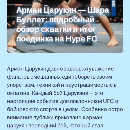
Арман Царукян — Шара
Буллет: подробный
обзор схватки и итог
поединка на Hype FC
Арман Царукян давно завоевал уважение
фанатов смешанных единоборств своим
упорством, техникой и неустрашимостью в
октагоне. Каждый бой Царукяна — это
настоящее событие для поклонников UFC и
бойцовского спорта в целом. Особенно остро
внимание публики приковано к арман
царукян последний бой, который стал