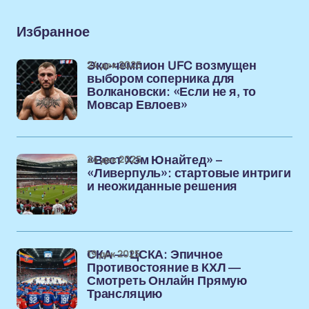
Избранное
24 дек 2025
Экс-чемпион UFC возмущен
выбором соперника для
Волкановски: «Если не я, то
Мовсар Евлоев»
24 дек 2025
«Вест Хэм Юнайтед» –
«Ливерпуль»: стартовые интриги
и неожиданные решения
19 дек 2025
СКА — ЦСКА: Эпичное
Противостояние в КХЛ —
Смотреть Онлайн Прямую
Трансляцию