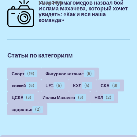
10 дек 2025
Умар Нурмагомедов назвал бой
Ислама Махачева, который хочет
увидеть: «Как и вся наша
команда»
Статьи по категориям
Спорт
(19)
Фигурное катание
(6)
хоккей
(6)
UFC
(5)
КХЛ
(4)
СКА
(3)
ЦСКА
(3)
Ислам Махачев
(3)
НХЛ
(2)
здоровье
(2)