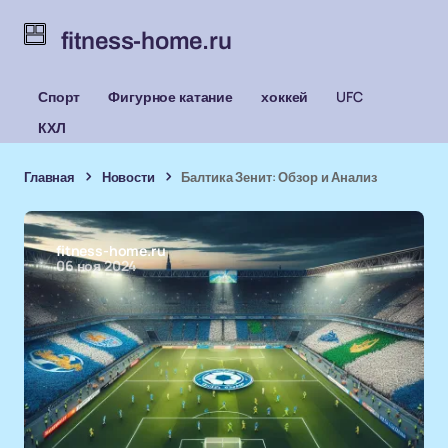
fitness-home.ru
Спорт
Фигурное катание
хоккей
UFC
КХЛ
Главная
Новости
Балтика Зенит: Обзор и Анализ
fitness-home.ru
06 ноя 2024