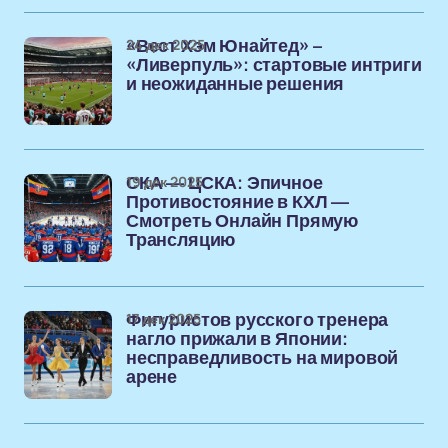
24 дек 2025
«Вест Хэм Юнайтед» –
«Ливерпуль»: стартовые интриги
и неожиданные решения
19 дек 2025
СКА — ЦСКА: Эпичное
Противостояние в КХЛ —
Смотреть Онлайн Прямую
Трансляцию
17 дек 2025
Фигуристов русского тренера
нагло прижали в Японии:
несправедливость на мировой
арене