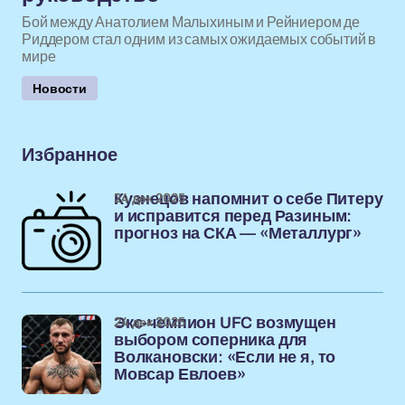
Бой между Анатолием Малыхиным и Рейниером де
Риддером стал одним из самых ожидаемых событий в
мире
Новости
Избранное
24 дек 2025
Кузнецов напомнит о себе Питеру
и исправится перед Разиным:
прогноз на СКА — «Металлург»
24 дек 2025
Экс-чемпион UFC возмущен
выбором соперника для
Волкановски: «Если не я, то
Мовсар Евлоев»