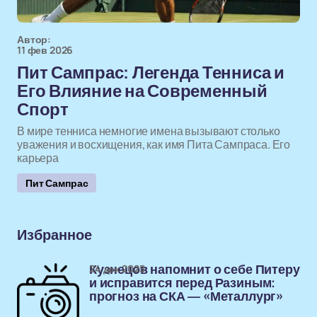
Автор:
11 фев 2026
Пит Сампрас: Легенда Тенниса и
Его Влияние на Современный
Спорт
В мире тенниса немногие имена вызывают столько
уважения и восхищения, как имя Пита Сампраса. Его
карьера
Пит Сампрас
Избранное
24 дек 2025
Кузнецов напомнит о себе Питеру
и исправится перед Разиным:
прогноз на СКА — «Металлург»