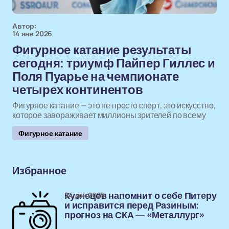
Автор:
14 янв 2026
Фигурное катание результаты
сегодня: триумф Пайпер Гиллес и
Поля Пуарье на чемпионате
четырех континентов
Фигурное катание — это не просто спорт, это искусство,
которое завораживает миллионы зрителей по всему
Фигурное катание
Избранное
24 дек 2025
Кузнецов напомнит о себе Питеру
и исправится перед Разиным:
прогноз на СКА — «Металлург»