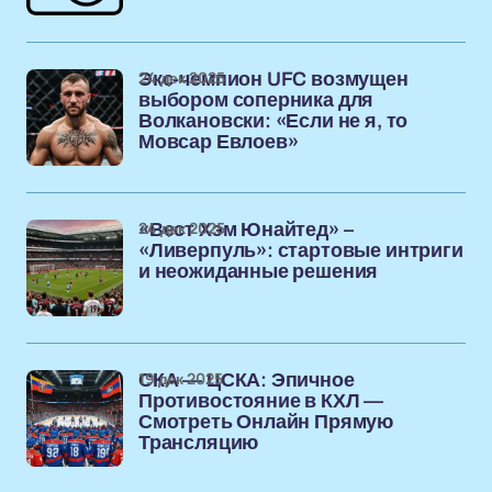
24 дек 2025
Экс-чемпион UFC возмущен
выбором соперника для
Волкановски: «Если не я, то
Мовсар Евлоев»
24 дек 2025
«Вест Хэм Юнайтед» –
«Ливерпуль»: стартовые интриги
и неожиданные решения
19 дек 2025
СКА — ЦСКА: Эпичное
Противостояние в КХЛ —
Смотреть Онлайн Прямую
Трансляцию