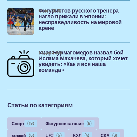
17 дек 2025
Фигуристов русского тренера
нагло прижали в Японии:
несправедливость на мировой
арене
10 дек 2025
Умар Нурмагомедов назвал бой
Ислама Махачева, который хочет
увидеть: «Как и вся наша
команда»
Статьи по категориям
Спорт
(19)
Фигурное катание
(6)
хоккей
(6)
UFC
(5)
КХЛ
(4)
СКА
(3)