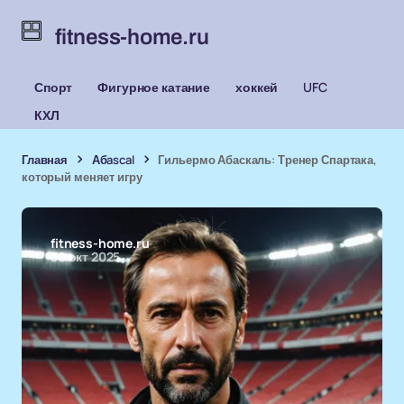
fitness-home.ru
Спорт
Фигурное катание
хоккей
UFC
КХЛ
Главная
Абascal
Гильермо Абаскаль: Тренер Спартака,
который меняет игру
fitness-home.ru
30 окт 2025