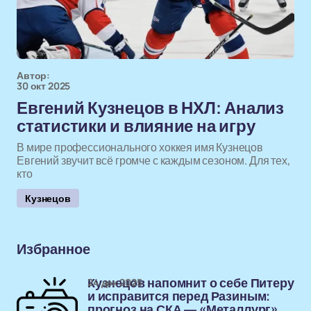
Автор:
30 окт 2025
Евгений Кузнецов в НХЛ: Анализ
статистики и влияние на игру
В мире профессионального хоккея имя Кузнецов
Евгений звучит всё громче с каждым сезоном. Для тех,
кто
Кузнецов
Избранное
24 дек 2025
Кузнецов напомнит о себе Питеру
и исправится перед Разиным:
прогноз на СКА — «Металлург»