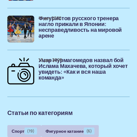
17 дек 2025
Фигуристов русского тренера
нагло прижали в Японии:
несправедливость на мировой
арене
10 дек 2025
Умар Нурмагомедов назвал бой
Ислама Махачева, который хочет
увидеть: «Как и вся наша
команда»
Статьи по категориям
Спорт
(19)
Фигурное катание
(6)