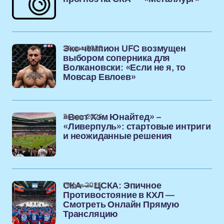
24 дек 2025
Экс-чемпион UFC возмущен
выбором соперника для
Волкановски: «Если не я, то
Мовсар Евлоев»
24 дек 2025
«Вест Хэм Юнайтед» –
«Ливерпуль»: стартовые интриги
и неожиданные решения
19 дек 2025
СКА — ЦСКА: Эпичное
Противостояние в КХЛ —
Смотреть Онлайн Прямую
Трансляцию