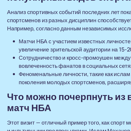
Анализ спортивных событий последних лет пока
спортсменов из разных дисциплин способствуе
Например, согласно данным независимых иссл
Матчи НБА с участием известных личносте
увеличение зрительской аудитории на 15-
Сотрудничество и кросс-промоушен между
вовлеченность фанатов в социальных сетя
Феноменальные личности, такие как ислам
поколения молодых спортсменов, расширя
Что можно почерпнуть из 
матч НБА
Этот визит — отличный пример того, как спорт
и культурными предпосылками. Ислам Махачев п