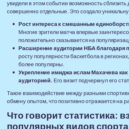
увидели в этом событии возможность сблизить 
совершенно отдельные. Это создало уникальну
Рост интереса к смешанным единоборс
Многие зрители матча впервые заинтересо
положительно сказывается на популяриза
Расширение аудитории НБА благодаря 
росту популярности баскетбола в региона
более популярны.
Укрепление имиджа ислам Махачева как
аудиторией.
Его визит подчеркнул его ста
Такое взаимодействие между разными спортив
обмену опытом, что позитивно отражается на р
Что говорит статистика: 
популярных видов спорта