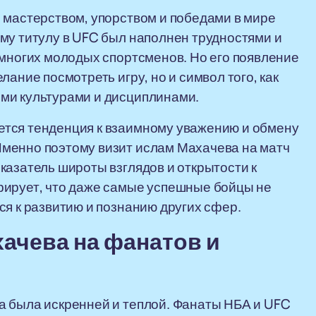
 мастерством, упорством и победами в мире
му титулу в UFC был наполнен трудностями и
 многих молодых спортсменов. Но его появление
ание посмотреть игру, но и символ того, как
ми культурами и дисциплинами.
тся тенденция к взаимному уважению и обмену
менно поэтому визит ислам Махачева на матч
казатель широты взглядов и открытости к
рирует, что даже самые успешные бойцы не
ся к развитию и познанию других сфер.
ачева на фанатов и
а была искренней и теплой. Фанаты НБА и UFC