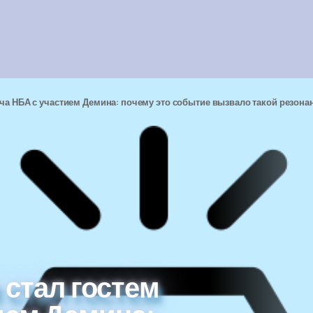
тча НБА с участием Демина: почему это событие вызвало такой резона
 стал гостем