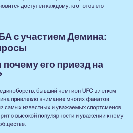
овится доступен каждому, кто готов его
БА с участием Демина:
просы
 почему его приезд на
?
единоборств, бывший чемпион UFC в легком
мина привлекло внимание многих фанатов
 из самых известных и уважаемых спортсменов
ворит о высокой популярности и уважении к нему
ообществе.