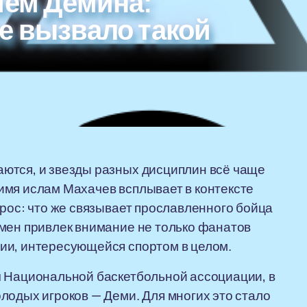
ием Демина:
е вызвало такой
ются, и звезды разных дисциплин всё чаще
имя ислам Махачев всплывает в контексте
прос: что же связывает прославленного бойца
омен привлек внимание не только фанатов
ии, интересующейся спортом в целом.
ч Национальной баскетбольной ассоциации, в
лодых игроков — Деми. Для многих это стало