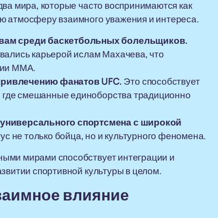
два мира, которые часто воспринимаются как
ю атмосферу взаимного уважения и интереса.
твам среди баскетбольных болельщиков.
вались карьерой ислам Махачева, что
ции ММА.
привлечению фанатов UFC.
Это способствует
х, где смешанные единоборства традиционно
 универсального спортсмена с широкой
тус не только бойца, но и культурного феномена.
ными мирами способствует интеграции и
азвитии спортивной культуры в целом.
взаимное влияние