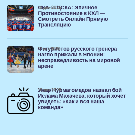
19 дек 2025
СКА — ЦСКА: Эпичное
Противостояние в КХЛ —
Смотреть Онлайн Прямую
Трансляцию
17 дек 2025
Фигуристов русского тренера
нагло прижали в Японии:
несправедливость на мировой
арене
10 дек 2025
Умар Нурмагомедов назвал бой
Ислама Махачева, который хочет
увидеть: «Как и вся наша
команда»