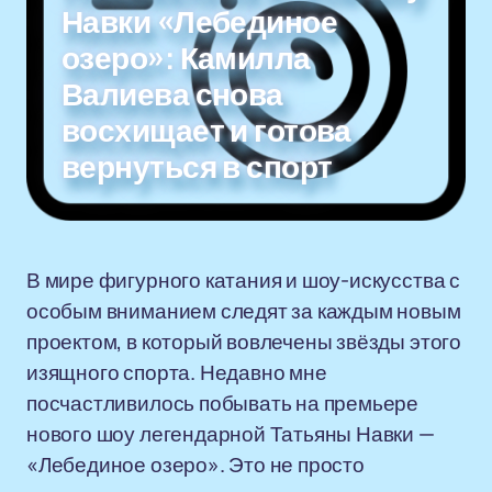
Навки «Лебединое
озеро»: Камилла
Валиева снова
восхищает и готова
вернуться в спорт
В мире фигурного катания и шоу-искусства с
особым вниманием следят за каждым новым
проектом, в который вовлечены звёзды этого
изящного спорта. Недавно мне
посчастливилось побывать на премьере
нового шоу легендарной Татьяны Навки —
«Лебединое озеро». Это не просто