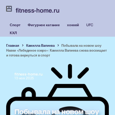
fitness-home.ru
Спорт
Фигурное катание
хоккей
UFC
КХЛ
Главная
Камилла Валиева
Побывала на новом шоу
Навки «Лебединое озеро»: Камилла Валиева снова восхищает
и готова вернуться в спорт
fitness-home.ru
13 ноя 2025
Побывала на новом шоу