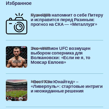
Избранное
24 дек 2025
Кузнецов напомнит о себе Питеру
и исправится перед Разиным:
прогноз на СКА — «Металлург»
24 дек 2025
Экс-чемпион UFC возмущен
выбором соперника для
Волкановски: «Если не я, то
Мовсар Евлоев»
24 дек 2025
«Вест Хэм Юнайтед» –
«Ливерпуль»: стартовые интриги
и неожиданные решения