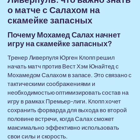
о матче с Салахом на
скамейке запасных
Почему Мохамед Салах начнет
игру на скамейке запасных?
Тренер Ливерпуля Юрген Клопп решил
начать матч против Вест Хэм Юнайтед с
Мохамедом Салахом в запасе. Это связано с
тактическими соображениями и
необходимостью оптимизировать состав на
игру в рамках Премьер-лиги. Клопп хочет
сохранить форварда для выхода во второй
половине встречи, когда Салах сможет
максимально эффективно использовать
свои силы и скорость.