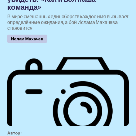
команда»
В мире смешанных единоборств каждое имя вызывает
определённые ожидания, а бой Ислама Махачева
становится
Ислам Махачев
Автор: