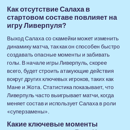
Как отсутствие Салаха в
стартовом составе повлияет на
игру Ливерпуля?
Выход Салаха со скамейки может изменить
динамику матча, так как он способен быстро
создавать опасные моменты и забивать
голы. В начале игры Ливерпуль, скорее
всего, будет строить атакующие действия
вокруг других ключевых игроков, таких как
Мане и Жота. Статистика показывает, что
Ливерпуль часто выигрывает матчи, когда
меняет состав и использует Салаха в роли
«суперзамены».
Какие ключевые моменты