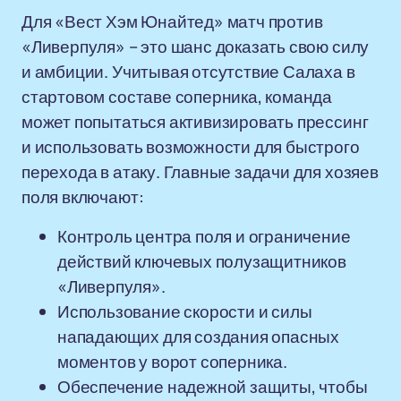
Для «Вест Хэм Юнайтед» матч против
«Ливерпуля» – это шанс доказать свою силу
и амбиции. Учитывая отсутствие Салаха в
стартовом составе соперника, команда
может попытаться активизировать прессинг
и использовать возможности для быстрого
перехода в атаку. Главные задачи для хозяев
поля включают:
Контроль центра поля и ограничение
действий ключевых полузащитников
«Ливерпуля».
Использование скорости и силы
нападающих для создания опасных
моментов у ворот соперника.
Обеспечение надежной защиты, чтобы