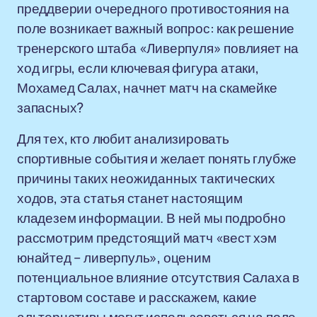
преддверии очередного противостояния на
поле возникает важный вопрос: как решение
тренерского штаба «Ливерпуля» повлияет на
ход игры, если ключевая фигура атаки,
Мохамед Салах, начнет матч на скамейке
запасных?
Для тех, кто любит анализировать
спортивные события и желает понять глубже
причины таких неожиданных тактических
ходов, эта статья станет настоящим
кладезем информации. В ней мы подробно
рассмотрим предстоящий матч «вест хэм
юнайтед – ливерпуль», оценим
потенциальное влияние отсутствия Салаха в
стартовом составе и расскажем, какие