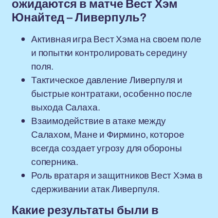
ожидаются в матче Вест Хэм
Юнайтед – Ливерпуль?
Активная игра Вест Хэма на своем поле
и попытки контролировать середину
поля.
Тактическое давление Ливерпуля и
быстрые контратаки, особенно после
выхода Салаха.
Взаимодействие в атаке между
Салахом, Мане и Фирмино, которое
всегда создает угрозу для обороны
соперника.
Роль вратаря и защитников Вест Хэма в
сдерживании атак Ливерпуля.
Какие результаты были в