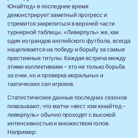
Юнайтед» в последнее время
демонстрирует заметный прогресс и
стремится закрепиться в верхней части
турнирной таблицы. «Ливерпуль» же, как
один из грандов английского футбола, всегда
нацеливается на победу и борьбу за самые
престижные титулы. Каждая встреча между
этими коллективами – это не только борьба
за очки, но и проверка моральных и
тактических сил игроков.
Статистические данные последних сезонов
показывают, что матчи «вест хэм юнайтед –
ливерпуль» обычно проходят с высокой
интенсивностью и множеством голов.
Например: