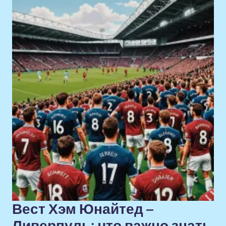
Вест Хэм Юнайтед –
Ливерпуль: что важно знать