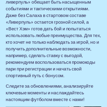
ливерпуль» обещает быть насыщенным
событиями и тактическими открытиями.
Даже без Салаха в стартовом составе
«Ливерпуль» остается грозной силой, а
«Вест Хэм» готов дать бой и попытаться
использовать любые преимущества. Для тех,
кто хочет не только наблюдать за игрой, но и
получить дополнительные возможности,
например, сделать ставку с выгодой,
рекомендуем воспользоваться промокоды
пари при регистрации и начать свой
спортивный путь с бонусом.
Следите за обновлениями, анализируйте
ключевые моменты и наслаждайтесь
настоящим футболом вместе с нами!