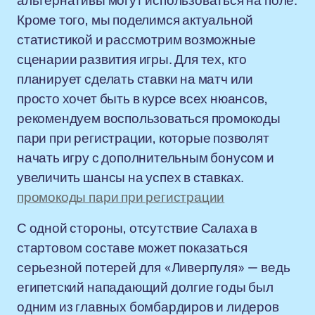
альтернативы могут использоваться на поле.
Кроме того, мы поделимся актуальной
статистикой и рассмотрим возможные
сценарии развития игры. Для тех, кто
планирует сделать ставки на матч или
просто хочет быть в курсе всех нюансов,
рекомендуем воспользоваться промокоды
пари при регистрации, которые позволят
начать игру с дополнительным бонусом и
увеличить шансы на успех в ставках.
промокоды пари при регистрации
С одной стороны, отсутствие Салаха в
стартовом составе может показаться
серьезной потерей для «Ливерпуля» — ведь
египетский нападающий долгие годы был
одним из главных бомбардиров и лидеров