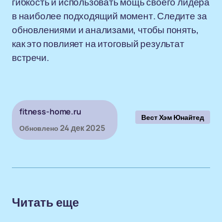
гибкость и использовать мощь своего лидера
в наиболее подходящий момент. Следите за
обновлениями и анализами, чтобы понять,
как это повлияет на итоговый результат
встречи.
fitness-home.ru
Вест Хэм Юнайтед
24 дек 2025
Обновлено
Читать еще