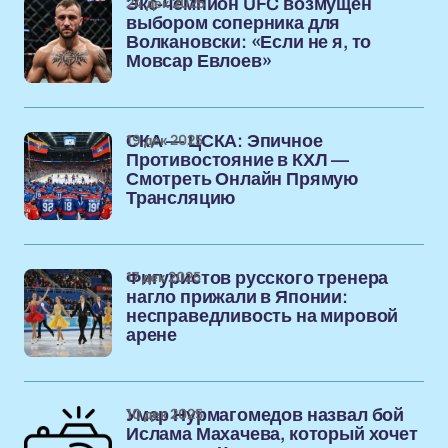
24 дек 2025
Экс-чемпион UFC возмущен
выбором соперника для
Волкановски: «Если не я, то
Мовсар Евлоев»
19 дек 2025
СКА — ЦСКА: Эпичное
Противостояние в КХЛ —
Смотреть Онлайн Прямую
Трансляцию
17 дек 2025
Фигуристов русского тренера
нагло прижали в Японии:
несправедливость на мировой
арене
10 дек 2025
Умар Нурмагомедов назвал бой
Ислама Махачева, который хочет