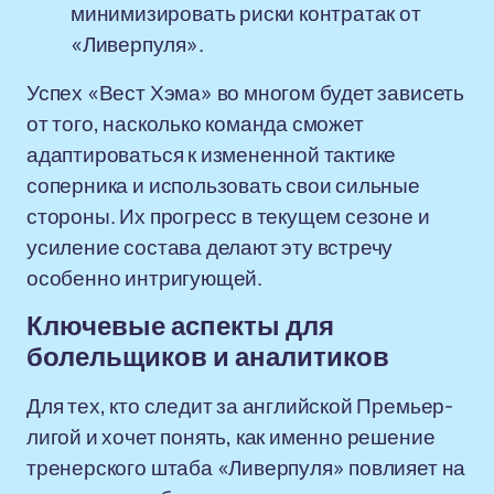
минимизировать риски контратак от
«Ливерпуля».
Успех «Вест Хэма» во многом будет зависеть
от того, насколько команда сможет
адаптироваться к измененной тактике
соперника и использовать свои сильные
стороны. Их прогресс в текущем сезоне и
усиление состава делают эту встречу
особенно интригующей.
Ключевые аспекты для
болельщиков и аналитиков
Для тех, кто следит за английской Премьер-
лигой и хочет понять, как именно решение
тренерского штаба «Ливерпуля» повлияет на