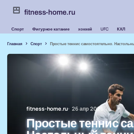
fitness-home.ru
Спорт
Фигурное катание
хоккей
UFC
КХЛ
Главная
Спорт
Простые теннис самостоятельно. Настольны
fitness-home.ru
26 апр 2026
Простые теннис с