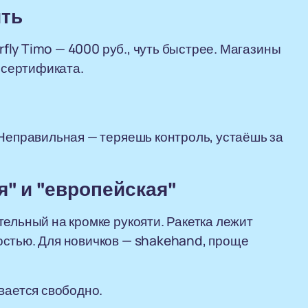
ить
erfly Timo — 4000 руб., чуть быстрее. Магазины
з сертификата.
 Неправильная — теряешь контроль, устаёшь за
я" и "европейская"
тельный на кромке рукояти. Ракетка лежит
остью. Для новичков — shakehand, проще
вается свободно.