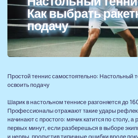
Настольный тенни
Как выбрать ракет
подачу
Простой теннис самостоятельно: Настольный тен
освоить подачу
Шарик в настольном теннисе разгоняется до 160
Профессионалы отражают такие удары рефлекс
начинают с простого: мячик катится по столу, а
первых минут, если разберешься в выборе экип
и нервы, пропустив типичные ошибки вроде пок