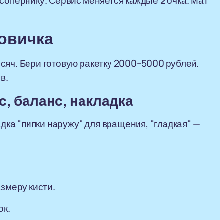
сопернику. Сервис меняется каждые 2 очка. Мат
новичка
сяч. Бери готовую ракетку 2000–5000 рублей.
в.
, баланс, накладка
адка "пипки наружу" для вращения, "гладкая" —
змеру кисти.
ок.