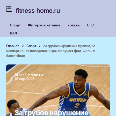
fitness-home.ru
Спорт
Фигурное катание
хоккей
UFC
КХЛ
Главная
Спорт
За грубое нарушение правил, за
неспортивное поведение игрок получает фол. Фолы в
баскетболе
fitness-home.ru
18 апр 2026
За грубое нарушение