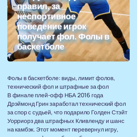
правил, за
неспортивное
поведение игрок
получает фол. Фолы в
баскетболе
Фолы в баскетболе: виды, лимит фолов,
технический фол и штрафные за фол
В финале плей-офф НБА 2016 года
Дрэймонд Грин заработал технический фол
за спор с судьей, что подарило Голден Стэйт
Уорриорз два штрафных Кливленду и шанс
на камбэк. Этот момент перевернул игру,