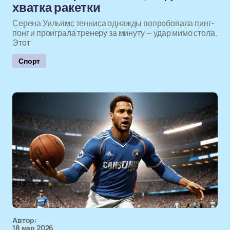
хватка ракетки
Серена Уильямс тенниса однажды попробовала пинг-
понг и проиграла тренеру за минуту — удар мимо стола.
Этот
Спорт
Автор:
18 мар 2026