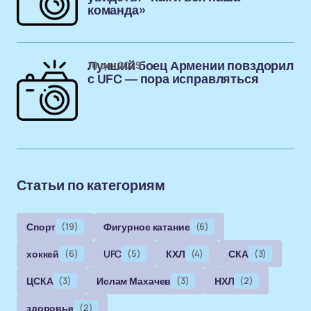
команда»
10 дек 2025
Лучший боец Армении повздорил
с UFC — пора исправляться
Статьи по категориям
Спорт
(19)
Фигурное катание
(6)
хоккей
(6)
UFC
(5)
КХЛ
(4)
СКА
(3)
ЦСКА
(3)
Ислам Махачев
(3)
НХЛ
(2)
здоровье
(2)