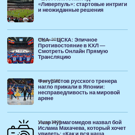
«Ливерпуль»: стартовые интриги
и неожиданные решения
19 дек 2025
СКА — ЦСКА: Эпичное
Противостояние в КХЛ —
Смотреть Онлайн Прямую
Трансляцию
17 дек 2025
Фигуристов русского тренера
нагло прижали в Японии:
несправедливость на мировой
арене
10 дек 2025
Умар Нурмагомедов назвал бой
Ислама Махачева, который хочет
увидеть: «Как и вся наша