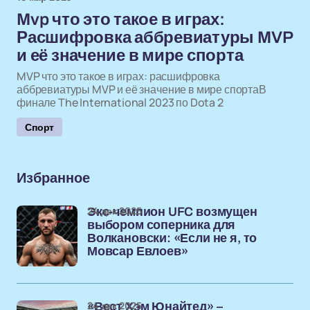
Mvp что это такое в играх:
Расшифровка аббревиатуры MVP
и её значение в мире спорта
MVP что это такое в играх: расшифровка
аббревиатуры MVP и её значение в мире спортаВ
финале The International 2023 по Dota 2
Спорт
Избранное
24 дек 2025
Экс-чемпион UFC возмущен
выбором соперника для
Волкановски: «Если не я, то
Мовсар Евлоев»
24 дек 2025
«Вест Хэм Юнайтед» –